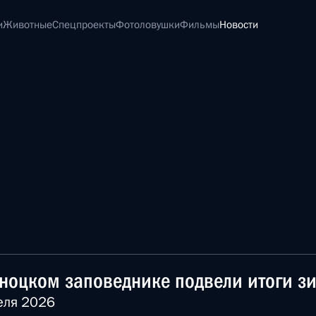
и
Животные
Спецпроекты
Фотоловушки
Фильмы
Новости
ноцком заповеднике подвели итоги зи
еля 2026