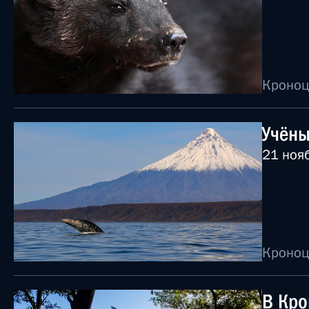
Кроноц
Учёны
21 ноя
Кроноц
В Кро