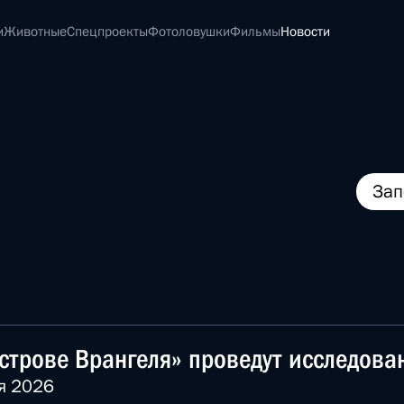
и
Животные
Спецпроекты
Фотоловушки
Фильмы
Новости
Зап
строве Врангеля» проведут исследов
я 2026