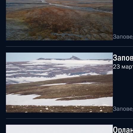
Запове
Запов
23 мар
Запове
Орлан