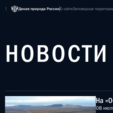
Дикая природа России
О сайте
Заповедные территори
НОВОСТИ
На «О
08 июл