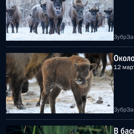
Зубр
За
Около
12 мар
Зубр
За
В бас