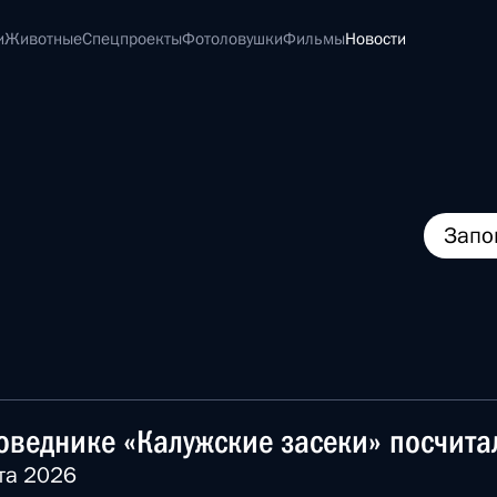
и
Животные
Спецпроекты
Фотоловушки
Фильмы
Новости
Запо
оведнике «Калужские засеки» посчитал
та 2026