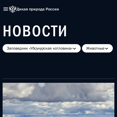
Дикая природа России
НОВОСТИ
Заповедник «Убсунурская котловина»
Животные