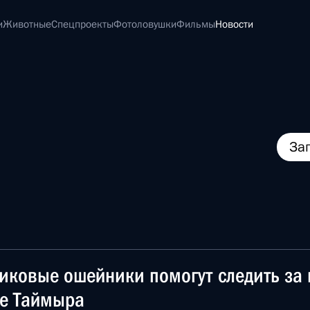
и
Животные
Спецпроекты
Фотоловушки
Фильмы
Новости
За
иковые ошейники помогут следить за
е Таймыра