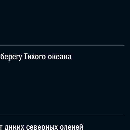
берегу Тихого океана
т диких северных оленей