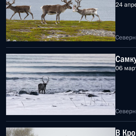
24 апр
Северн
Самку
06 мар
Северн
В Кро