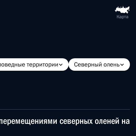
Карта
поведные территории
Северный олень
 перемещениями северных оленей на