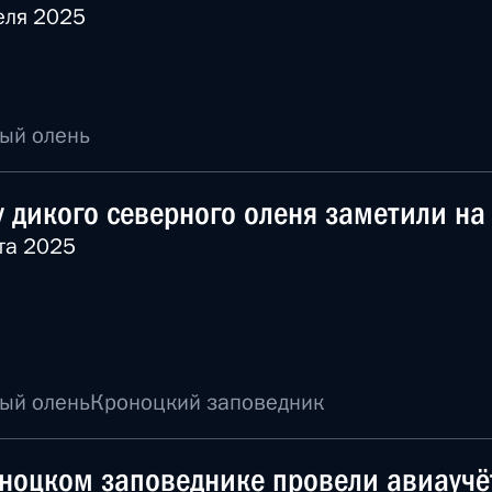
еля 2025
ый олень
 дикого северного оленя заметили на 
та 2025
ый олень
Кроноцкий заповедник
ноцком заповеднике провели авиаучё