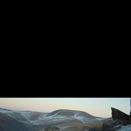
Заповедник «Шайтан-Тау»
Лось