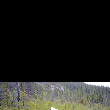
Заповедник «Присурский»
Глухарь